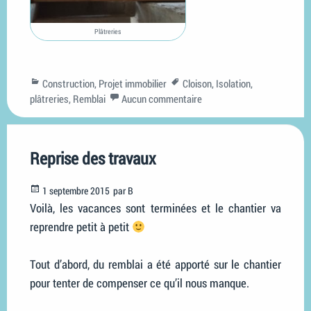
Plâtreries
Categories
Tags
Construction
,
Projet immobilier
Cloison
,
Isolation
,
plâtreries
,
Remblai
Aucun commentaire
Reprise des travaux
Posted
1 septembre 2015
par
B
on
Voilà, les vacances sont terminées et le chantier va
reprendre petit à petit
Tout d’abord, du remblai a été apporté sur le chantier
pour tenter de compenser ce qu’il nous manque.