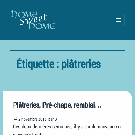
MENU
AND
WIDGETS
Étiquette :
plâtreries
Plâtreries, Pré-chape, remblai…
Posted
2 novembre 2015
par
B
on
Ces deux dernières semaines, il y a eu du nouveau sur
plusieurs fronts.