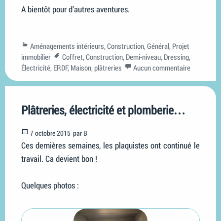
A bientôt pour d’autres aventures.
Categories
Aménagements intérieurs
,
Construction
,
Général
,
Projet
Tags
immobilier
Coffret
,
Construction
,
Demi-niveau
,
Dressing
,
Électricité
,
ERDF
,
Maison
,
plâtreries
Aucun commentaire
Plâtreries, électricité et plomberie…
Posted
7 octobre 2015
par
B
on
Ces dernières semaines, les plaquistes ont continué le
travail. Ca devient bon !
Quelques photos :