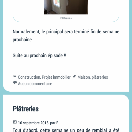
Plâtreries
Normalement, le principal sera terminé fin de semaine
prochaine.
Suite au prochain épisode !!
Categories
Tags
Construction
,
Projet immobilier
Maison
,
plâtreries
Aucun commentaire
Plâtreries
Posted
16 septembre 2015
par
B
on
Tout d’abord, cette semaine un peu de remblai a été