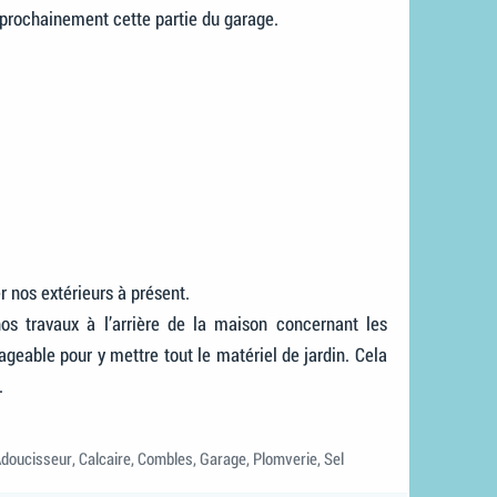
er prochainement cette partie du garage.
 nos extérieurs à présent.
os travaux à l’arrière de la maison concernant les
geable pour y mettre tout le matériel de jardin. Cela
.
ags
doucisseur
,
Calcaire
,
Combles
,
Garage
,
Plomverie
,
Sel